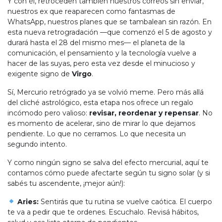
Y con él, retroceden también nuestros correos sin enviar,
nuestros ex que reaparecen como fantasmas de
WhatsApp, nuestros planes que se tambalean sin razón. En
esta nueva retrogradación —que comenzó el 5 de agosto y
durará hasta el 28 del mismo mes— el planeta de la
comunicación, el pensamiento y la tecnología vuelve a
hacer de las suyas, pero esta vez desde el minucioso y
exigente signo de
Virgo
.
Sí, Mercurio retrógrado ya se volvió meme. Pero más allá
del cliché astrológico, esta etapa nos ofrece un regalo
incómodo pero valioso:
revisar, reordenar y repensar
. No
es momento de acelerar, sino de mirar lo que dejamos
pendiente. Lo que no cerramos. Lo que necesita un
segundo intento.
Y como ningún signo se salva del efecto mercurial, aquí te
contamos cómo puede afectarte según tu signo solar (y si
sabés tu ascendente, ¡mejor aún!):
Aries:
Sentirás que tu rutina se vuelve caótica. El cuerpo
te va a pedir que te ordenes. Escuchalo. Revisá hábitos,